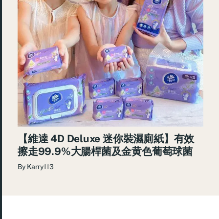
【維達 4D Deluxe 迷你裝濕廁紙】有效
擦走99.9%大腸桿菌及金黄色葡萄球菌
By
Karry113