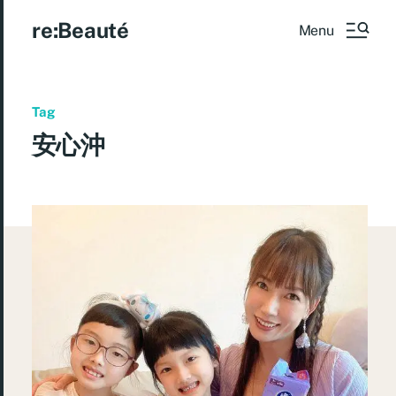
re:Beauté
Menu
Tag
安心沖