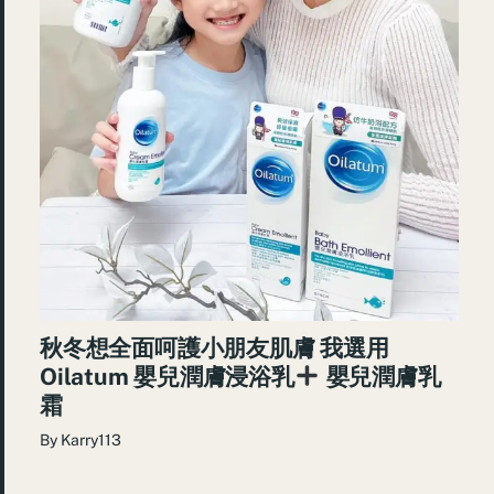
秋冬想全面呵護小朋友肌膚 我選用
Oilatum 嬰兒潤膚浸浴乳
嬰兒潤膚乳
霜
By
Karry113