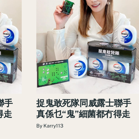
聯手
捉⻤敢死隊同威露士聯手
得走
真係乜“⻤”細菌都冇得走
By
Karry113