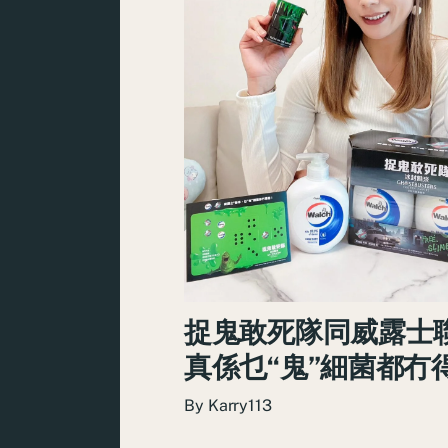
捉⻤敢死隊同威露士
真係乜“⻤”細菌都冇
By
Karry113