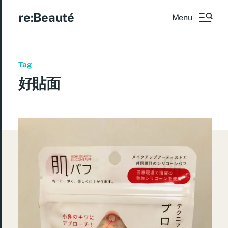
re:Beauté
Menu
Tag
好貼面