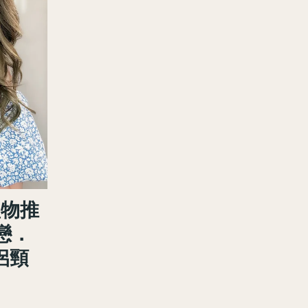
物推
戀．
侶頸