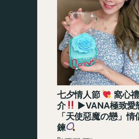
七夕情人節
窩心禮
介
►VANA極致愛
「天使惡魔の戀」情
鍊