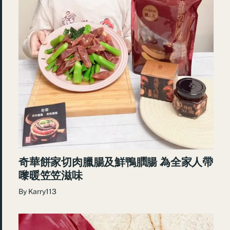
奇華餅家切肉臘腸及鮮鴨膶腸 為全家人帶
嚟暖笠笠滋味
By
Karry113