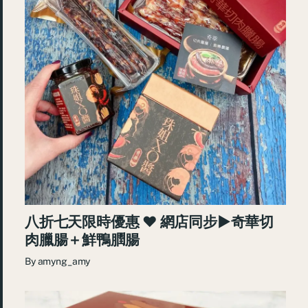
八折七天限時優惠 ♥ 網店同步►奇華切
肉臘腸＋鮮鴨膶腸
By
amyng_amy