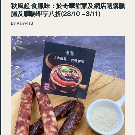
秋風起 食臘味：於奇華餅家及網店選購臘
腸及膶腸即享八折(28/10 – 3/11）
By
Karry113