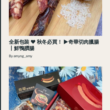
全新包裝 ♥ 秋冬必買！ ►奇華切肉臘腸
丨鮮鴨膶腸
By
amyng_amy