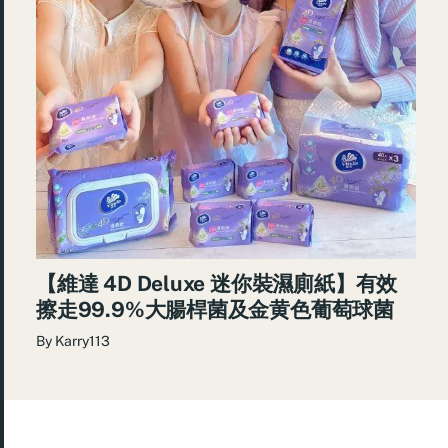
【維達 4D Deluxe 迷你裝濕廁紙】有效
擦走99.9%大腸桿菌及金黄色葡萄球菌
By
Karry113