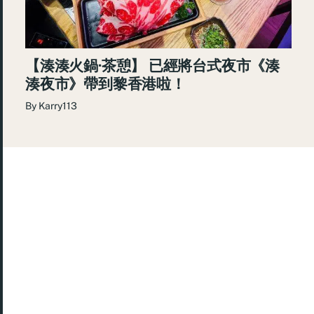
【湊湊火鍋·茶憩】 已經將台式夜市《湊
湊夜市》帶到黎香港啦！
By
Karry113