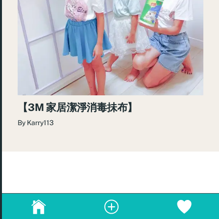
【3M 家居潔淨消毒抺布】
By
Karry113
© 2026
re:Beauté
.
成為blogger，請電郵至
info@rebeaute.hk