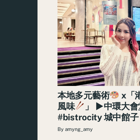
本地多元藝術
x「
風味
」 ►中環大會
#bistrocity 城中館子
By
amyng_amy