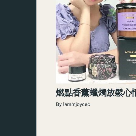
燃點香薰蠟燭放鬆心
By
lammjoycec