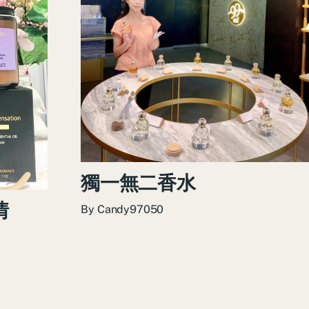
獨一無二香水
情
By
Candy97050