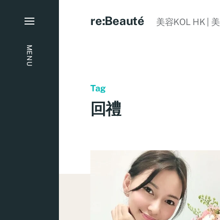
re:Beauté
美容KOL HK | 
MENU
Tag
回禮