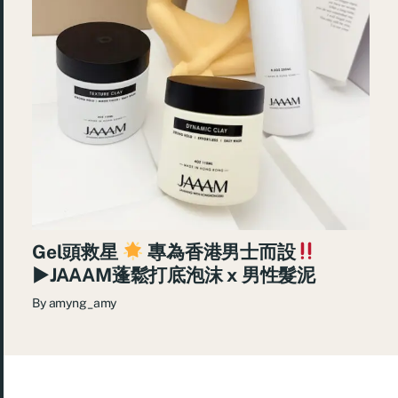
Gel頭救星
專為香港男士而設
►JAAAM蓬鬆打底泡沫 x 男性髮泥
By
amyng_amy