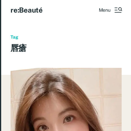
re:Beauté
Menu
Tag
唇瘡