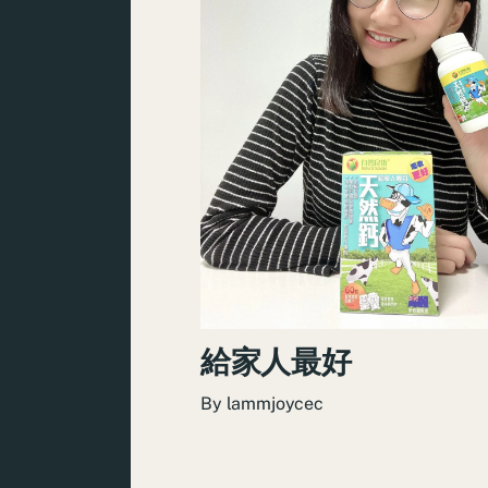
給家人最好
By
lammjoycec