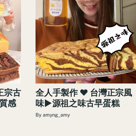
全人手製作 ♥ 台灣正宗風
正宗古
味►源祖之味古早蛋糕
 質感
By
amyng_amy