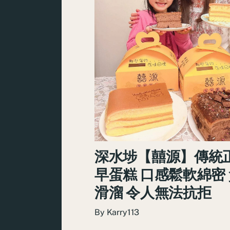
深水埗【囍源】傳統
早蛋糕 口感鬆軟綿密
滑溜 令人無法抗拒
By
Karry113