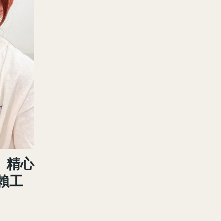
】精心
賴工