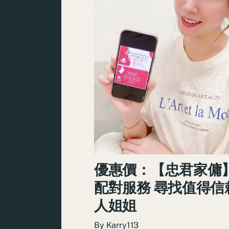
優惠價：【忠君家傭
配對服務 尋找值得信
人姐姐
By
Karry113