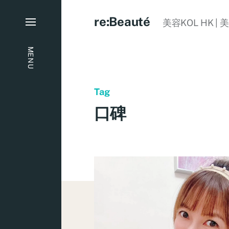
re:Beauté
美容KOL HK | 
MENU
Tag
口碑