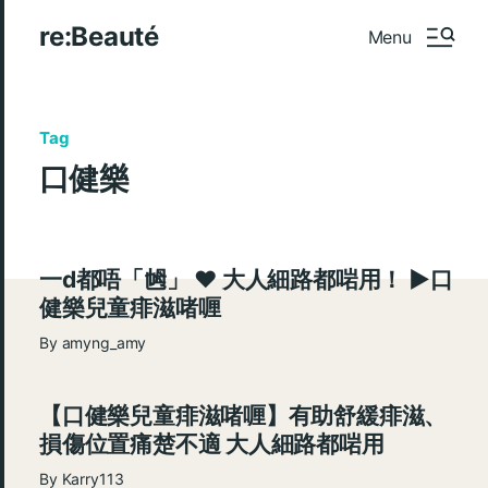
re:Beauté
Menu
Tag
口健樂
一d都唔「乸」 ♥ 大人細路都啱用！ ►口
健樂兒童痱滋啫喱
By
amyng_amy
【口健樂兒童痱滋啫喱】有助舒緩痱滋、
損傷位置痛楚不適 大人細路都啱用
By
Karry113