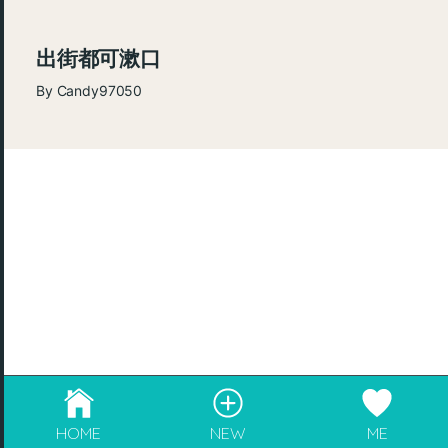
出街都可漱口
By
Candy97050
© 2026
re:Beauté
.
成為blogger，請電郵至
info@rebeaute.hk
💛
HOME
NEW
ME