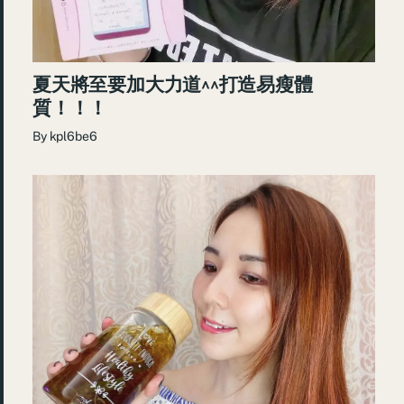
夏天將至要加大力道^^打造易瘦體
質！！！
By
kpl6be6