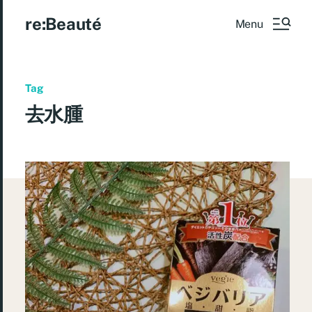
re:Beauté
Menu
Tag
去水腫