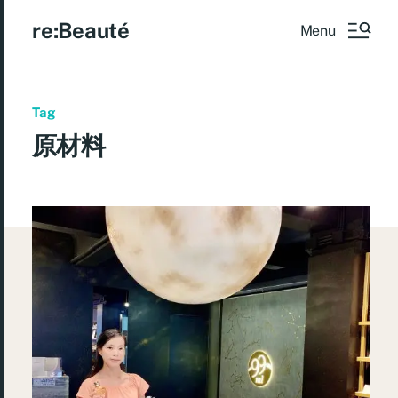
re:Beauté
Menu
Tag
原材料