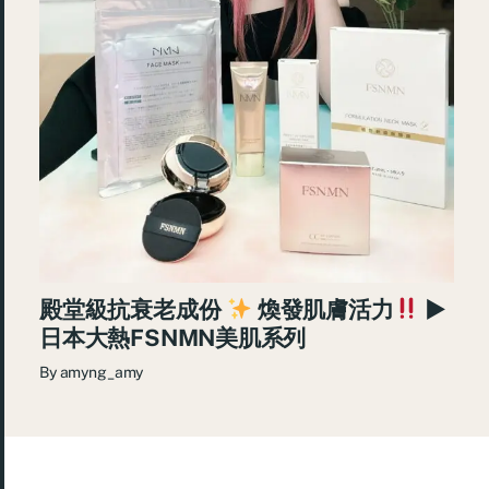
殿堂級抗衰老成份
煥發肌膚活力
►
日本大熱FSNMN美肌系列
By
amyng_amy