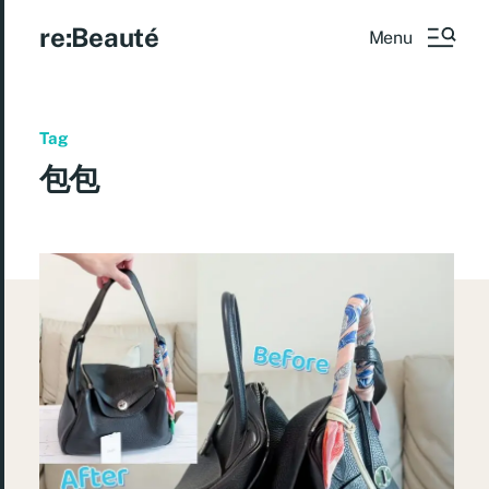
re:Beauté
Menu
Tag
包包