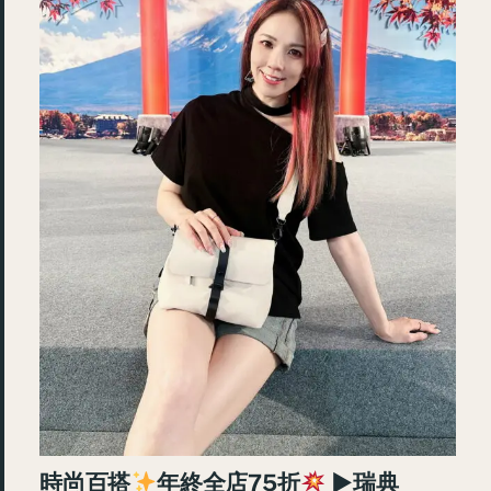
時尚百搭
年終全店75折
►瑞典