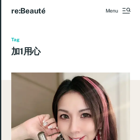
re:Beauté
Menu
Tag
加1用心