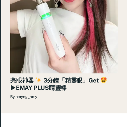
亮眼神器
3分鐘「精靈眼」Get
►EMAY PLUS睛靈棒
By
amyng_amy