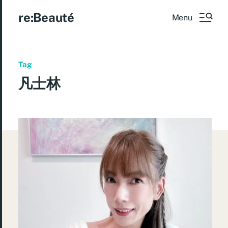
re:Beauté
Menu
Tag
凡士林