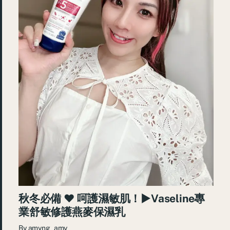
秋冬必備 ♥ 呵護濕敏肌！►Vaseline專
業舒敏修護燕麥保濕乳
By
amyng_amy