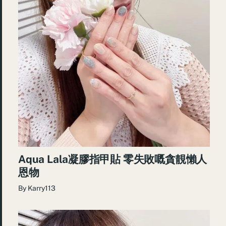
Aqua Lala凝膠指甲貼 零失敗嘅貪靚懶人
恩物
By
Karry113