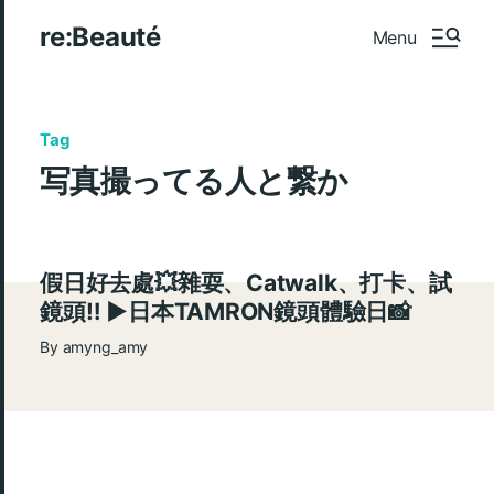
re:Beauté
Menu
Tag
写真撮ってる人と繋か
假日好去處💥雜耍、Catwalk、打卡、試
鏡頭‼️ ►日本TAMRON鏡頭體驗日📸
By
amyng_amy