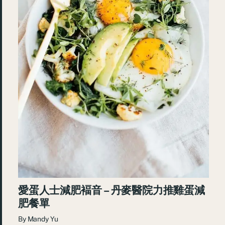
愛蛋人士減肥褔音 – 丹麥醫院力推雞蛋減
肥餐單
By
Mandy Yu