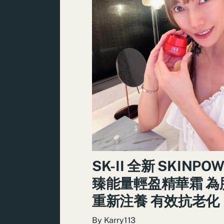
SK-II 全新 SKINPO
臻能量輕盈精華霜 為
重新注養 有效抗老化
By
Karry113