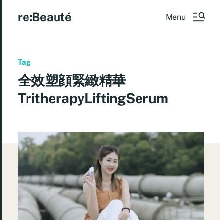
re:Beauté
Menu
Tag
全效塑顔緊緻精華
TritherapyLiftingSerum