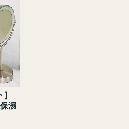
 】
清透保濕