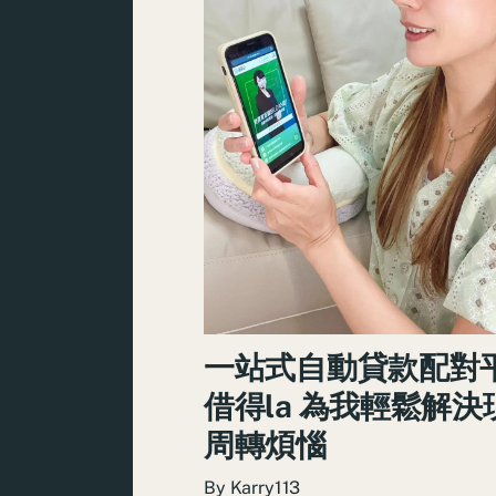
一站式自動貸款配對
借得la 為我輕鬆解決
周轉煩惱
By
Karry113