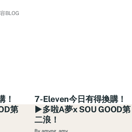
美容BLOG
換購！
7-Eleven今日有得換購！
OOD第
►多啦A夢x SOU GOOD第
二浪！
By
amyng_amy