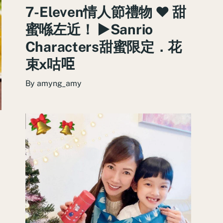
7-Eleven情人節禮物 ♥ 甜
蜜喺左近！ ►Sanrio
Characters甜蜜限定．花
束x咕𠱸
By
amyng_amy