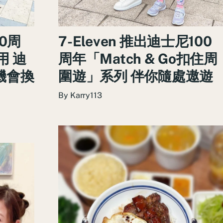
00周
7-Eleven 推出迪士尼100
用 迪
周年「Match & Go扣住周
機會換
圍遊」系列 伴你隨處遨遊
By
Karry113