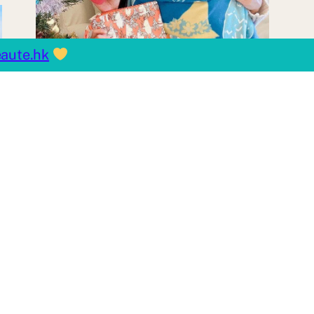
aute.hk
今個冬天想無懼寒冬：立即
把握機會限時換購 7-
eleven x 姆明一族 保溫
瓶、柔軟披肩
By
Karry113