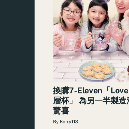
換購7-Eleven「Love
層杯」 為另一半製造
驚喜
By
Karry113