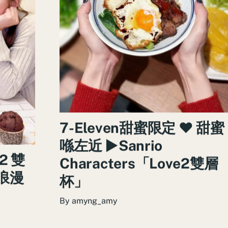
7-Eleven甜蜜限定 ♥ 甜蜜
喺左近 ►Sanrio
2 雙
Characters「Love2雙層
浪漫
杯」
By
amyng_amy