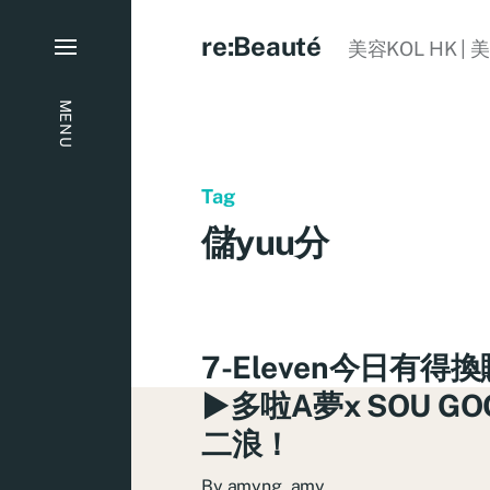
re:Beauté
美容KOL HK | 
MENU
Tag
儲yuu分
7-Eleven今日有得
►多啦A夢x SOU G
二浪！
By
amyng_amy