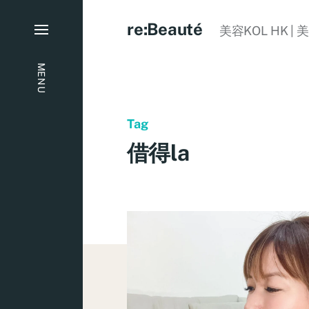
re:Beauté
美容KOL HK | 
MENU
Tag
借得la