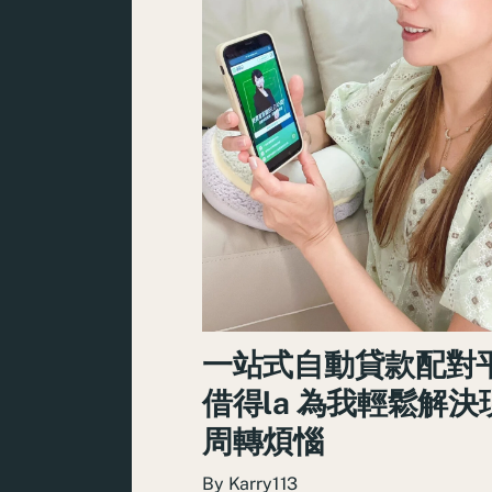
一站式自動貸款配對
借得la 為我輕鬆解決
周轉煩惱
By
Karry113