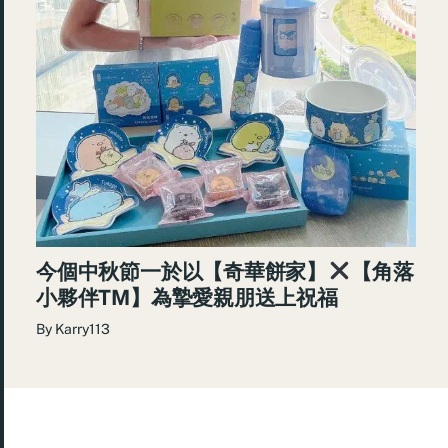
今個中秋節一於以【奇華餅家】
【角落
小夥伴TM】為摯愛親朋送上祝福
By
Karry113