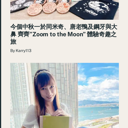
今個中秋一於同米奇、唐老鴨及鋼牙與大
鼻 齊齊”Zoom to the Moon” 體驗奇趣之
旅
By
Karry113