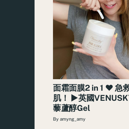
面霜面膜2 in 1 ♥ 
肌！ ►英國VENUSK
藜蘆醇Gel
By
amyng_amy