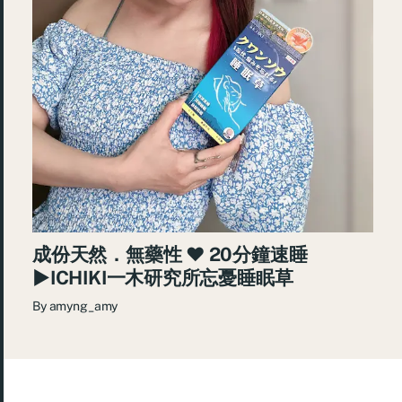
成份天然．無藥性 ♥ 20分鐘速睡
►ICHIKI一木研究所忘憂睡眠草
By
amyng_amy