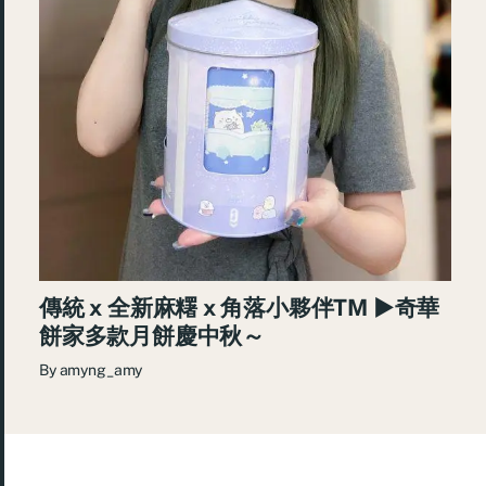
傳統 x 全新麻糬 x 角落小夥伴TM ►奇華
餅家多款月餅慶中秋～
By
amyng_amy