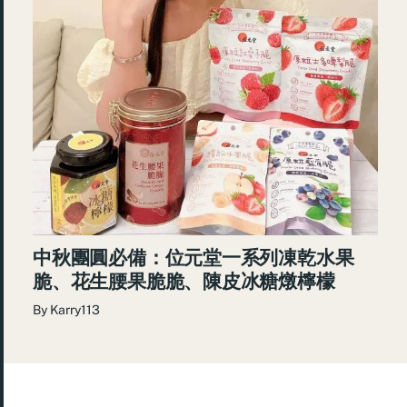
中秋團圓必備：位元堂一系列凍乾水果
脆、花生腰果脆脆、陳皮冰糖燉檸檬
By
Karry113