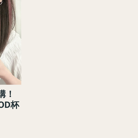
換購！
OOD杯