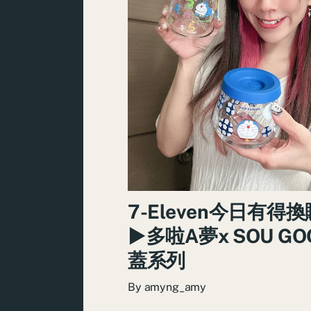
7-Eleven今日有得
►多啦A夢x SOU G
蓋系列
By
amyng_amy