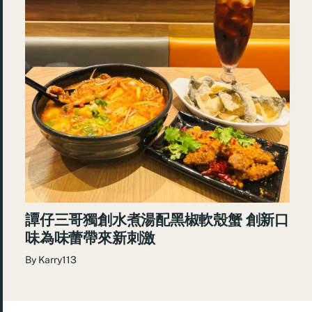
譚仔三哥獨創水煮湯配黑椒軟殼蟹 創新口
味為味蕾帶來新刺激
By
Karry113