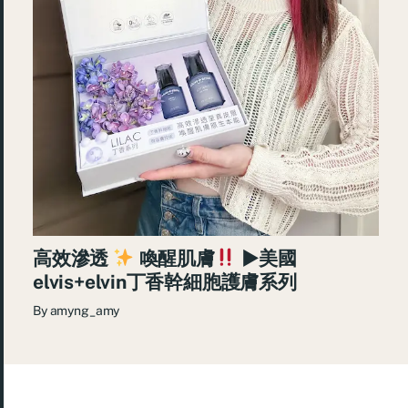
高效滲透
喚醒肌膚
►美國
elvis+elvin丁香幹細胞護膚系列
By
amyng_amy