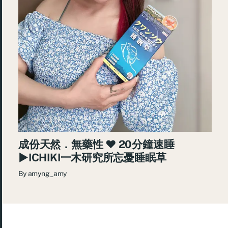
成份天然．無藥性 ♥ 20分鐘速睡
►ICHIKI一木研究所忘憂睡眠草
By
amyng_amy