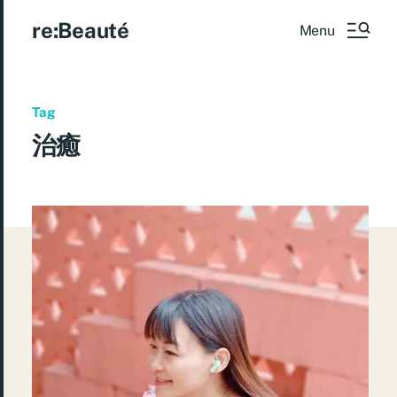
re:Beauté
Menu
Tag
治癒